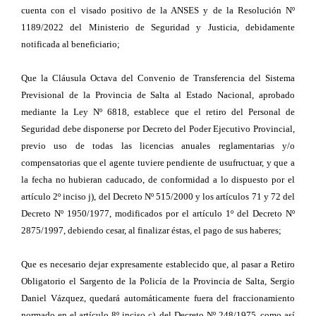
cuenta con el visado positivo de la ANSES y de la Resolución Nº
1189/2022 del Ministerio de Seguridad y Justicia, debidamente
notificada al beneficiario;
Que la Cláusula Octava del Convenio de Transferencia del Sistema
Previsional de la Provincia de Salta al Estado Nacional, aprobado
mediante la Ley Nº 6818, establece que el retiro del Personal de
Seguridad debe disponerse por Decreto del Poder Ejecutivo Provincial,
previo uso de todas las licencias anuales reglamentarias y/o
compensatorias que el agente tuviere pendiente de usufructuar, y que a
la fecha no hubieran caducado, de conformidad a lo dispuesto por el
artículo 2º inciso j), del Decreto Nº 515/2000 y los artículos 71 y 72 del
Decreto Nº 1950/1977, modificados por el artículo 1º del Decreto Nº
2875/1997, debiendo cesar, al finalizar éstas, el pago de sus haberes;
Que es necesario dejar expresamente establecido que, al pasar a Retiro
Obligatorio el Sargento de la Policía de la Provincia de Salta, Sergio
Daniel Vázquez, quedará automáticamente fuera del fraccionamiento
normado en el artículo 8º inciso c), del Decreto Nº 248/1975, como así