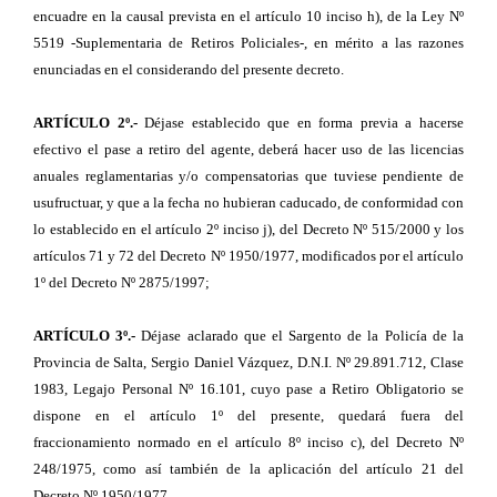
encuadre en la causal prevista en el artículo 10 inciso h), de la Ley Nº
5519 -Suplementaria de Retiros Policiales-, en mérito a las razones
enunciadas en el considerando del presente decreto.
ARTÍCULO 2º.-
Déjase establecido que en forma previa a hacerse
efectivo el pase a retiro del agente, deberá hacer uso de las licencias
anuales reglamentarias y/o compensatorias que tuviese pendiente de
usufructuar, y que a la fecha no hubieran caducado, de conformidad con
lo establecido en el artículo 2º inciso j), del Decreto Nº 515/2000 y los
artículos 71 y 72 del Decreto Nº 1950/1977, modificados por el artículo
1º del Decreto Nº 2875/1997;
ARTÍCULO 3º.-
Déjase aclarado que el Sargento de la Policía de la
Provincia de Salta, Sergio Daniel Vázquez, D.N.I. Nº 29.891.712, Clase
1983, Legajo Personal Nº 16.101, cuyo pase a Retiro Obligatorio se
dispone en el artículo 1º del presente, quedará fuera del
fraccionamiento normado en el artículo 8º inciso c), del Decreto Nº
248/1975, como así también de la aplicación del artículo 21 del
Decreto Nº 1950/1977.