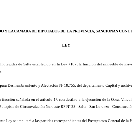
DO Y LA CÁMARA DE DIPUTADOS DE LA PROVINCIA, SANCIONAN CON F
LEY
 Protegidas de Salta establecido en la Ley 7107, la fracción del inmueble de may
a.
 para Desmembramiento y Afectación Nº 18.755, del departamento Capital y archiv
a fracción señalada en el artículo 1º, con destino a la ejecución de la Obra: Vinc
- Autopista de Circunvalación Noroeste RP N° 28 - Salta - San Lorenzo - Construcc
e Ley se imputará a las partidas correspondientes del Presupuesto General de la Pr