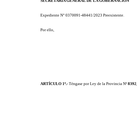
SECRETARÍA GENERAL DE LA GOBERNACIÓN
Expediente N° 0370091-48441/2023 Preexistente.
Por ello,
ARTÍCULO 1º.-
Téngase por Ley de la Provincia Nº
8392