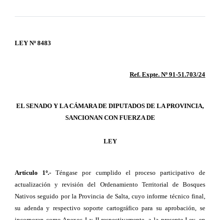
LEY Nº 8483
Ref. Expte. Nº 91-51.703/24
EL SENADO Y LA CÁMARA DE DIPUTADOS DE LA PROVINCIA,
SANCIONAN CON FUERZA DE
LEY
Artículo 1º.-
Téngase por cumplido el proceso participativo de
actualización y revisión del Ordenamiento Territorial de Bosques
Nativos seguido por la Provincia de Salta, cuyo informe técnico final,
su adenda y respectivo soporte cartográfico para su aprobación, se
incorporan como Anexos I y II respectivamente, a la presente Ley, en