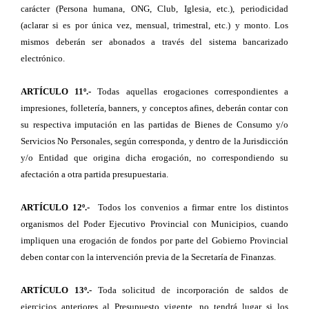
carácter (Persona humana, ONG, Club, Iglesia, etc.), periodicidad
(aclarar si es por única vez, mensual, trimestral, etc.) y monto. Los
mismos deberán ser abonados a través del sistema bancarizado
electrónico.
ARTÍCULO 11º.-
Todas aquellas erogaciones correspondientes a
impresiones, folletería, banners, y conceptos afines, deberán contar con
su respectiva imputación en las partidas de Bienes de Consumo y/o
Servicios No Personales, según corresponda, y dentro de la Jurisdicción
y/o Entidad que origina dicha erogación, no correspondiendo su
afectación a otra partida presupuestaria.
ARTÍCULO 12º.-
Todos los convenios a firmar entre los distintos
organismos del Poder Ejecutivo Provincial con Municipios, cuando
impliquen una erogación de fondos por parte del Gobierno Provincial
deben contar con la intervención previa de la Secretaría de Finanzas.
ARTÍCULO 13º.-
Toda solicitud de incorporación de saldos de
ejercicios anteriores al Presupuesto vigente, no tendrá lugar si los