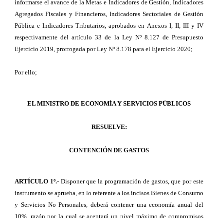
informarse el avance de la Metas e Indicadores de Gestión, Indicadores
Agregados Fiscales y Financieros, Indicadores Sectoriales de Gestión
Pública e Indicadores Tributarios, aprobados en Anexos I, II, III y IV
respectivamente del artículo 33 de la Ley Nº 8.127 de Presupuesto
Ejercicio 2019, prorrogada por Ley Nº 8.178 para el Ejercicio 2020;
Por ello;
EL MINISTRO DE ECONOMÍA Y SERVICIOS PÚBLICOS
RESUELVE:
CONTENCIÓN DE GASTOS
ARTÍCULO 1º.-
Disponer que la programación de gastos, que por este
instrumento se aprueba, en lo referente a los incisos Bienes de Consumo
y Servicios No Personales, deberá contener una economía anual del
10%, razón por la cual se aceptará un nivel máximo de compromisos