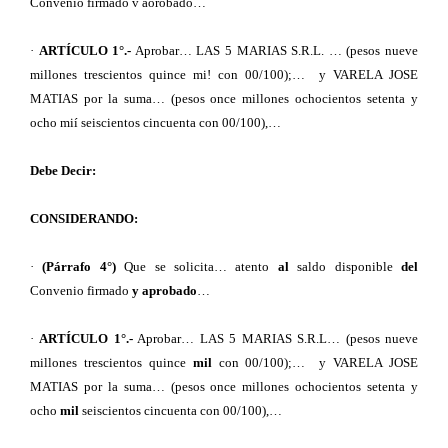
Convenio firmado v aorobado…
·
ARTÍCULO 1°.-
Aprobar… LAS 5 MARIAS S.R.L. … (pesos nueve
millones trescientos quince mi! con 00/100);… y VARELA JOSE
MATIAS por la suma… (pesos once millones ochocientos setenta y
ocho mií seiscientos cincuenta con 00/100),…
Debe Decir:
CONSIDERANDO:
·
(Párrafo 4°)
Que se solicita… atento
al
saldo disponible
del
Convenio firmado
y aprobado
…
·
ARTÍCULO 1°.-
Aprobar… LAS 5 MARIAS S.R.L… (pesos nueve
millones trescientos quince
mil
con 00/100);… y VARELA JOSE
MATIAS por la suma… (pesos once millones ochocientos setenta y
ocho
mil
seiscientos cincuenta con 00/100),…