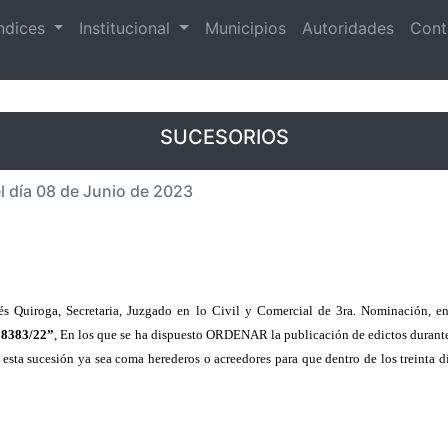
ndices
Institucional
Municipios
Autoridades
Cont
SUCESORIOS
el día 08 de Junio de 2023
nés Quiroga, Secretaria, Juzgado en lo Civil y Comercial de 3ra. Nominación, e
8383/22”
, En los que se ha dispuesto ORDENAR la publicación de edictos durante 3
 esta sucesión ya sea coma herederos o acreedores para que dentro de los treinta d