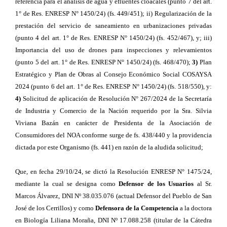
referencia para el análisis de agua y efluentes cloacales (punto 7 del art.
1° de Res. ENRESP N° 1450/24) (fs. 449/451); ii) Regularización de la
prestación del servicio de saneamiento en urbanizaciones privadas
(punto 4 del art. 1° de Res. ENRESP N° 1450/24) (fs. 452/467), y; iii)
Importancia del uso de drones para inspecciones y relevamientos
(punto 5 del art. 1° de Res. ENRESP N° 1450/24) (fs. 468/470);
3)
Plan
Estratégico y Plan de Obras al Consejo Económico Social COSAYSA
2024 (punto 6 del art. 1° de Res. ENRESP N° 1450/24) (fs. 518/550), y:
4)
Solicitud de aplicación de Resolución N° 267/2024 de la Secretaría
de Industria y Comercio de la Nación requerido por la Sra. Silvia
Viviana Bazán en carácter de Presidenta de la Asociación de
Consumidores del NOA conforme surge de fs. 438/440 y la providencia
dictada por este Organismo (fs. 441) en razón de la aludida solicitud;
Que, en fecha 29/10/24, se dictó la Resolución ENRESP N° 1475/24,
mediante la cual se designa como
Defensor de los Usuarios
al Sr.
Marcos Álvarez, DNI Nº 38.035.076 (actual Defensor del Pueblo de San
José de los Cerrillos) y como
Defensora de la Competencia
a la doctora
en Biología Liliana Moraña, DNI Nº 17.088.258 (titular de la Cátedra