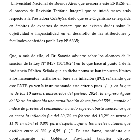
Universidad Nacional de Buenos Aires que asesora a este ENRESP en
el proceso de Revisión Tarifaria Integral que se inició meses atrás
respecto a la Prestadora CoSAySa, dado que este Organismo se respalda
en ámbitos de expertos de manera que no existan dudas sobre la
objetividad e imparcialidad en el desarrollo de las atribuciones y
facultades conferidas por la Ley N° 6835;
Que, a más de ello, el Dr. Saravia advierte sobre los alcances de la
sanción de la Ley N° 8457 (10/10/24) en lo que hace al punto 1 de la
Audiencia Pública. Señala que en dicha norma se han impuesto límites
a los incrementos tarifarios en base a la inflación (IPC), señalando que
este ENTE ya venía instrumentando este criterio pues
“(…) en lo que
va de los 10 meses transcurridos del período 2024, la empresa Aguas
del Norte ha obtenido una actualización de tarifas del 55%, cuando el
índice de precios al consumidor ha sido superior, basta mencionar que
en enero la inflación fue del 20,6% en febrero del 13,2% en marzo el
11 % en abril el 8,8% para después bajar a los niveles actuales que
oscilan entre el 3% y 4,5% (…)”
. De esta forma, manifiesta que
oportunamente el Gobierno Provincial también dispuso