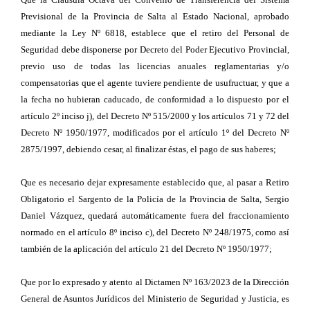
Previsional de la Provincia de Salta al Estado Nacional, aprobado
mediante la Ley Nº 6818, establece que el retiro del Personal de
Seguridad debe disponerse por Decreto del Poder Ejecutivo Provincial,
previo uso de todas las licencias anuales reglamentarias y/o
compensatorias que el agente tuviere pendiente de usufructuar, y que a
la fecha no hubieran caducado, de conformidad a lo dispuesto por el
artículo 2º inciso j), del Decreto Nº 515/2000 y los artículos 71 y 72 del
Decreto Nº 1950/1977, modificados por el artículo 1º del Decreto Nº
2875/1997, debiendo cesar, al finalizar éstas, el pago de sus haberes;
Que es necesario dejar expresamente establecido que, al pasar a Retiro
Obligatorio el Sargento de la Policía de la Provincia de Salta, Sergio
Daniel Vázquez, quedará automáticamente fuera del fraccionamiento
normado en el artículo 8º inciso c), del Decreto Nº 248/1975, como así
también de la aplicación del artículo 21 del Decreto Nº 1950/1977;
Que por lo expresado y atento al Dictamen Nº 163/2023 de la Dirección
General de Asuntos Jurídicos del Ministerio de Seguridad y Justicia, es