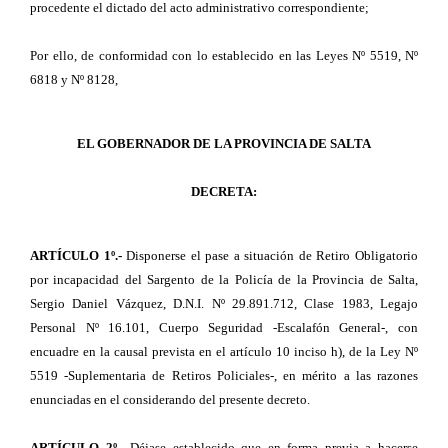
procedente el dictado del acto administrativo correspondiente;
Por ello, de conformidad con lo establecido en las Leyes Nº 5519, Nº
6818 y Nº 8128,
EL GOBERNADOR DE LA PROVINCIA DE SALTA
DECRETA:
ARTÍCULO 1º.-
Disponerse el pase a situación de Retiro Obligatorio
por incapacidad del Sargento de la Policía de la Provincia de Salta,
Sergio Daniel Vázquez, D.N.I. Nº 29.891.712, Clase 1983, Legajo
Personal Nº 16.101, Cuerpo Seguridad -Escalafón General-, con
encuadre en la causal prevista en el artículo 10 inciso h), de la Ley Nº
5519 -Suplementaria de Retiros Policiales-, en mérito a las razones
enunciadas en el considerando del presente decreto.
ARTÍCULO 2º.-
Déjase establecido que en forma previa a hacerse