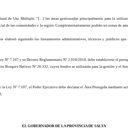
al de Uso Múltiple, “[…] las áreas gestionadas principalmente para la utilizaci
ocial de las comunidades y la región. Complementariamente podrán ser zonas de amo
se elaboró siguiendo los lineamientos administrativos, técnicos y jurídicos que
 Ley N° 7.107 y su Decreto Reglamentario N° 2.019/2010, debe establecerse el presu
os Bosques Nativos N° 26.332, cuyos fondos se utilizarán para la gestión y el fu
de la Ley N° 7.107, el Poder Ejecutivo debe declarar el Área Protegida mediante ac
d;
EL GOBERNADOR DE LA PROVINCIA DE SALTA