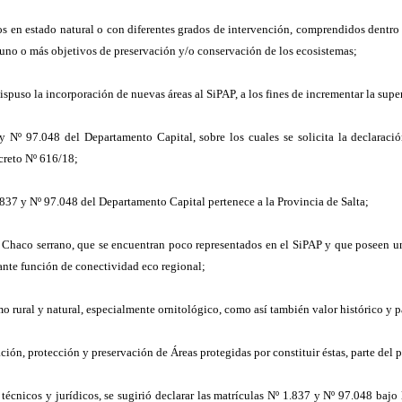
os en estado natural o con diferentes grados de intervención, comprendidos dentro 
 uno o más objetivos de preservación y/o conservación de los ecosistemas;
spuso la incorporación de nuevas áreas al SiPAP, a los fines de incrementar la supe
 y Nº 97.048 del Departamento Capital, sobre los cuales se solicita la declaraci
creto Nº 616/18;
.837 y Nº 97.048 del Departamento Capital pertenece a la Provincia de Salta;
 Chaco serrano, que se encuentran poco representados en el SiPAP y que poseen un 
tante función de conectividad eco regional;
smo rural y natural, especialmente ornitológico, como así también valor histórico y
ción, protección y preservación de Áreas protegidas por constituir éstas, parte del 
 técnicos y jurídicos, se sugirió declarar las matrículas Nº 1.837 y Nº 97.0