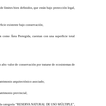
de límites bien definidos, que están bajo protección legal,
rficie existente bajo conservación;
ón como Área Protegida, cuentan con una superficie total
alto valor de conservación por tratarse de ecosistemas de
 patrimonio arquitectónico asociado;
patrimonio provincial;
48 bajo la categoría “RESERVA NATURAL DE USO MÚLTIPLE”,