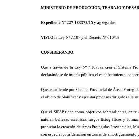
MINISTERIO DE PRODUCCION, TRABAJO Y DES
Expediente N° 227-183372/15 y agregados.
VISTO
la Ley Nº 7.107 y el Decreto Nº 616/18
CONSIDERANDO
:
Que a través de la Ley Nº 7.107, se crea el Sistema Pro
declarándose de interés público el establecimiento, conserv
Que se entiende por Sistema Provincial de Áreas Protegida
el objeto de planificar y ejecutar procesos dirigidos a la 
Que el SIPAP tiene como objetivos sobresalientes, entre o
natural, bellezas escénicas, rasgos fisiográficos y form
propiciar la creación de Áreas Protegidas Provinciales, Mu
con especial consideración en zonas de amortiguamiento 