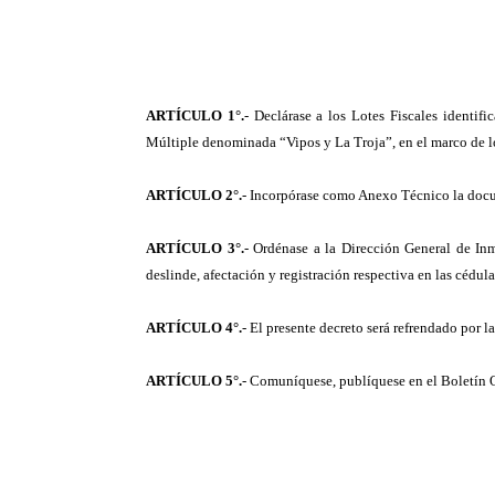
ARTÍCULO 1°.
- Declárase a los Lotes Fiscales identi
Múltiple denominada “Vipos y La Troja”, en el marco de los
ARTÍCULO 2°.
- Incorpórase como Anexo Técnico la docum
ARTÍCULO 3°.
- Ordénase a la Dirección General de Inm
deslinde, afectación y registración respectiva en las cédu
ARTÍCULO 4°.
- El presente decreto será refrendado por 
ARTÍCULO 5°.
- Comuníquese, publíquese en el Boletín O