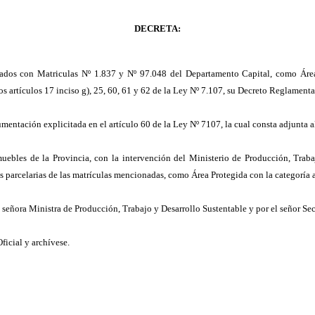
DECRETA:
ficados con Matriculas Nº 1.837 y Nº 97.048 del Departamento Capital, como Áre
 artículos 17 inciso g), 25, 60, 61 y 62 de la Ley Nº 7.107, su Decreto Reglamenta
entación explicitada en el artículo 60 de la Ley Nº 7107, la cual consta adjunta al
uebles de la Provincia, con la intervención del Ministerio de Producción, Traba
las parcelarias de las matrículas mencionadas, como Área Protegida con la categoría 
la señora Ministra de Producción, Trabajo y Desarrollo Sustentable y por el señor Se
ficial y archívese.