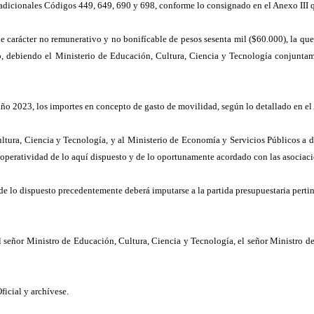
s adicionales Códigos 449, 649, 690 y 698, conforme lo consignado en el Anexo III q
e carácter no remunerativo y no bonifícable de pesos sesenta mil ($60.000), la que
so, debiendo el Ministerio de Educación, Cultura, Ciencia y Tecnología conjunta
año 2023, los importes en concepto de gasto de movilidad, según lo detallado en el
ltura, Ciencia y Tecnología, y al Ministerio de Economía y Servicios Públicos a 
operatividad de lo aquí dispuesto y de lo oportunamente acordado con las asociaci
 de lo dispuesto precedentemente deberá imputarse a la partida presupuestaria perti
el señor Ministro de Educación, Cultura, Ciencia y Tecnología, el señor Ministro de
icial y archívese.