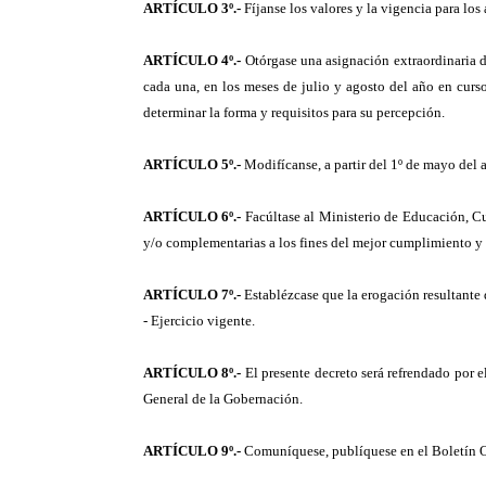
ARTÍCULO 3º.-
Fíjanse los valores y la vigencia para lo
ARTÍCULO 4º.-
Otórgase una asignación extraordinaria d
cada una, en los meses de julio y agosto del año en cur
determinar la forma y requisitos para su percepción.
ARTÍCULO 5º.-
Modifícanse, a partir del 1º de mayo del 
ARTÍCULO 6º.-
Facúltase al Ministerio de Educación, Cu
y/o complementarias a los fines del mejor cumplimiento y 
ARTÍCULO 7º.-
Establézcase que la erogación resultante
- Ejercicio vigente.
ARTÍCULO 8º.-
El presente decreto será refrendado por 
General de la Gobernación.
ARTÍCULO 9º.-
Comuníquese, publíquese en el Boletín Of