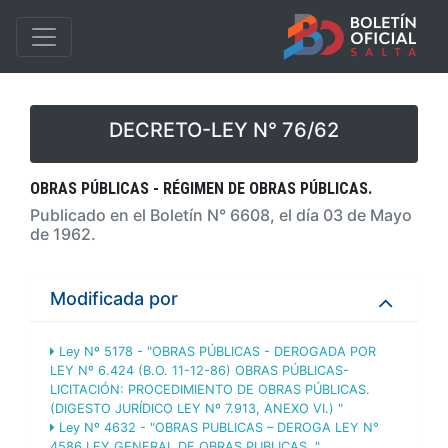
DECRETO-LEY N° 76/62
OBRAS PÚBLICAS - RÉGIMEN DE OBRAS PÚBLICAS.
Publicado en el Boletín N° 6608, el día 03 de Mayo
de 1962.
Modificada por
Ley Nº 5178 - "OBRAS PÚBLICAS - DEROGADA POR
LEY Nº 6.424 (B.O. 11-12-86) OBRAS PÚBLICAS-
LICITACIÓN: PROCEDIMIENTO DE OBRAS PÚBLICAS.
(DIGESTO JURÍDICO LEY Nº 7.913, ANEXO VI.) "
Ley Nº 4632 - "OBRAS PUBLICAS – DEROGA LEY N°
4586 LEY GENERAL DE OBRAS PUBLICAS. "