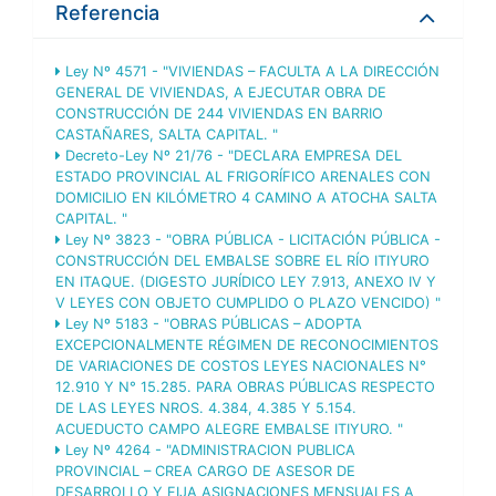
Referencia
Ley Nº 4571 - "VIVIENDAS – FACULTA A LA DIRECCIÓN
GENERAL DE VIVIENDAS, A EJECUTAR OBRA DE
CONSTRUCCIÓN DE 244 VIVIENDAS EN BARRIO
CASTAÑARES, SALTA CAPITAL. "
Decreto-Ley Nº 21/76 - "DECLARA EMPRESA DEL
ESTADO PROVINCIAL AL FRIGORÍFICO ARENALES CON
DOMICILIO EN KILÓMETRO 4 CAMINO A ATOCHA SALTA
CAPITAL. "
Ley Nº 3823 - "OBRA PÚBLICA - LICITACIÓN PÚBLICA -
CONSTRUCCIÓN DEL EMBALSE SOBRE EL RÍO ITIYURO
EN ITAQUE. (DIGESTO JURÍDICO LEY 7.913, ANEXO IV Y
V LEYES CON OBJETO CUMPLIDO O PLAZO VENCIDO) "
Ley Nº 5183 - "OBRAS PÚBLICAS – ADOPTA
EXCEPCIONALMENTE RÉGIMEN DE RECONOCIMIENTOS
DE VARIACIONES DE COSTOS LEYES NACIONALES N°
12.910 Y N° 15.285. PARA OBRAS PÚBLICAS RESPECTO
DE LAS LEYES NROS. 4.384, 4.385 Y 5.154.
ACUEDUCTO CAMPO ALEGRE EMBALSE ITIYURO. "
Ley Nº 4264 - "ADMINISTRACION PUBLICA
PROVINCIAL – CREA CARGO DE ASESOR DE
DESARROLLO Y FIJA ASIGNACIONES MENSUALES A