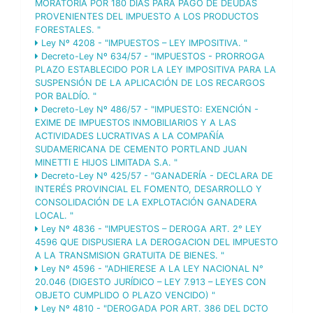
MORATORIA POR 180 DÍAS PARA PAGO DE DEUDAS
PROVENIENTES DEL IMPUESTO A LOS PRODUCTOS
FORESTALES. "
Ley Nº 4208 - "IMPUESTOS – LEY IMPOSITIVA. "
Decreto-Ley Nº 634/57 - "IMPUESTOS - PRORROGA
PLAZO ESTABLECIDO POR LA LEY IMPOSITIVA PARA LA
SUSPENSIÓN DE LA APLICACIÓN DE LOS RECARGOS
POR BALDÍO. "
Decreto-Ley Nº 486/57 - "IMPUESTO: EXENCIÓN -
EXIME DE IMPUESTOS INMOBILIARIOS Y A LAS
ACTIVIDADES LUCRATIVAS A LA COMPAÑÍA
SUDAMERICANA DE CEMENTO PORTLAND JUAN
MINETTI E HIJOS LIMITADA S.A. "
Decreto-Ley Nº 425/57 - "GANADERÍA - DECLARA DE
INTERÉS PROVINCIAL EL FOMENTO, DESARROLLO Y
CONSOLIDACIÓN DE LA EXPLOTACIÓN GANADERA
LOCAL. "
Ley Nº 4836 - "IMPUESTOS – DEROGA ART. 2° LEY
4596 QUE DISPUSIERA LA DEROGACION DEL IMPUESTO
A LA TRANSMISION GRATUITA DE BIENES. "
Ley Nº 4596 - "ADHIERESE A LA LEY NACIONAL N°
20.046 (DIGESTO JURÍDICO – LEY 7.913 – LEYES CON
OBJETO CUMPLIDO O PLAZO VENCIDO) "
Ley Nº 4810 - "DEROGADA POR ART. 386 DEL DCTO