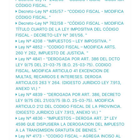
CÓDIGO FISCAL. "
Decreto-Ley Nº 435/57 - "CODIGO FISCAL - MODIFICA
CÓDIGO FISCAL. "
Decreto-Ley Nº 762/58 - "CÓDIGO FISCAL - MODIFICA
TÍTULO CUARTO DE LA LEY IMPOSITIVA DEL CÓDIGO
FISCAL - DECRETO-LEY N° 361/56. "
Ley Nº 4208 - "IMPUESTOS – LEY IMPOSITIVA. "
Ley Nº 4852 - "CODIGO FISCAL – MODIFICA ARTS.
260 Y 262, IMPUESTO DE JUSTICIA. "
Ley Nº 4841 - "DEROGADA POR ART. 386 DEL DCTO
LEY 9/75 DEL 21-03-75 (B.O. 25-03-75). CODIGO
FISCAL. MODIFICA ARTICULO 41 EXCENCION DE
MULTAS, RECARGOS E INTERESES. DEROGA
ARTICULOS 263 Y 264. (DIGESTO JURíDICO LEY 7.913,
ANEXO VI.) "
Ley Nº 4839 - "DEROGADA POR ART. 386, DECRETO
LEY 9/75 DEL 21/03/75 (B.O. 25-03-75). MODIFICA
ARTICULO 212 DEL CODIGO FISCAL DE LA PROVINCIA.
(DIGESTO JURíDICO LEY 7.913, ANEXO VI.) "
Ley Nº 4836 - "IMPUESTOS – DEROGA ART. 2° LEY
4596 QUE DISPUSIERA LA DEROGACION DEL IMPUESTO
A LA TRANSMISION GRATUITA DE BIENES. "
Ley Nº 4173 - "CODIGO FISCAL – AGREGA INCISO AL