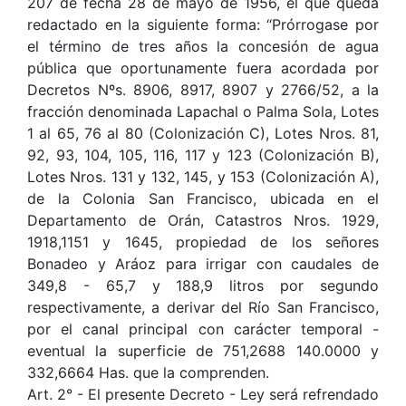
207 de fecha 28 de mayo de 1956, el que queda
redactado en la siguiente forma: “Prórrogase por
el término de tres años la concesión de agua
pública que oportunamente fuera acordada por
Decretos Nºs. 8906, 8917, 8907 y 2766/52, a la
fracción denominada Lapachal o Palma Sola, Lotes
1 al 65, 76 al 80 (Colonización C), Lotes Nros. 81,
92, 93, 104, 105, 116, 117 y 123 (Colonización B),
Lotes Nros. 131 y 132, 145, y 153 (Colonización A),
de la Colonia San Francisco, ubicada en el
Departamento de Orán, Catastros Nros. 1929,
1918,1151 y 1645, propiedad de los señores
Bonadeo y Aráoz para irrigar con caudales de
349,8 - 65,7 y 188,9 litros por segundo
respectivamente, a derivar del Río San Francisco,
por el canal principal con carácter temporal -
eventual la superficie de 751,2688 140.0000 y
332,6664 Has. que la comprenden.
Art. 2° - El presente Decreto - Ley será refrendado