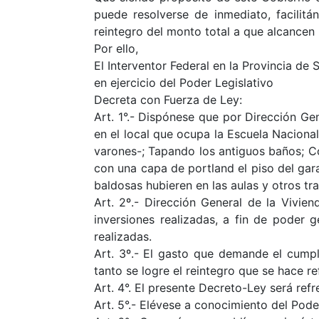
puede resolverse de inmediato, facilit
reintegro del monto total a que alcancen 
Por ello,
El Interventor Federal en la Provincia de S
en ejercicio del Poder Legislativo
Decreta con Fuerza de Ley:
Art. 1°.- Dispónese que por Dirección Ge
en el local que ocupa la Escuela Nacional
varones-; Tapando los antiguos baños; Co
con una capa de portland el piso del gar
baldosas hubieren en las aulas y otros t
Art. 2º.- Dirección General de la Vivie
inversiones realizadas, a fin de poder g
realizadas.
Art. 3º.- El gasto que demande el cumpl
tanto se logre el reintegro que se hace ref
Art. 4°. El presente Decreto-Ley será r
Art. 5°.- Elévese a conocimiento del Pode