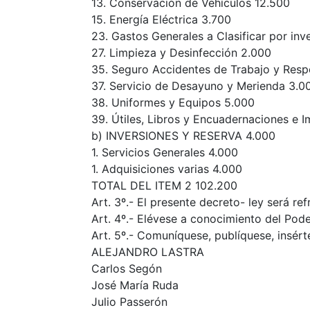
13. Conservación de Vehículos 12.500
15. Energía Eléctrica 3.700
23. Gastos Generales a Clasificar por inv
27. Limpieza y Desinfección 2.000
35. Seguro Accidentes de Trabajo y Respo
37. Servicio de Desayuno y Merienda 3.0
38. Uniformes y Equipos 5.000
39. Útiles, Libros y Encuadernaciones e 
b) INVERSIONES Y RESERVA 4.000
1. Servicios Generales 4.000
1. Adquisiciones varias 4.000
TOTAL DEL ITEM 2 102.200
Art. 3º.- El presente decreto- ley será
Art. 4º.- Elévese a conocimiento del Pode
Art. 5º.- Comuníquese, publíquese, insérte
ALEJANDRO LASTRA
Carlos Segón
José María Ruda
Julio Passerón