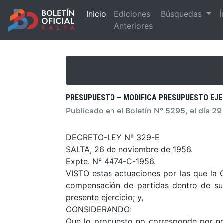
Inicio
Ediciones
Búsquedas
Í
Anteriores
PRESUPUESTO – MODIFICA PRESUPUESTO EJER
Publicado en el Boletín N° 5295, el día 2
DECRETO-LEY Nº 329-E
SALTA, 26 de noviembre de 1956.
Expte. N° 4474-C-1956.
VISTO estas actuaciones por las que la 
compensación de partidas dentro de su 
presente ejercicio; y,
CONSIDERANDO:
Que lo propuesto no corresponde por no 