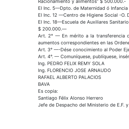
Racionamiento y alimentos” $ 500.000.-
El Inc. 5—Dpto. de Maternidad ó Infancia
El Inc. 12 —Centro de Higiene Social -O.
El Inc. 18—Escuela de Auxiliares Sanitarios D
$ 200.000.—
Art. 2° — En mérito a la transferencia d
aumentos correspondientes en las Ordene
Art. 3° —-Dése conocimiento al Poder Eje
Art. 4°. — Comuníquese, publíquese, insért
Ing. PEDRO FELIX REMY SOLA
Ing. FLORENCIO JOSE ARNAUDO
RAFAEL ALBERTO PALACIOS
BAVA
Es copia:
Santiago Félix Alonso Herrero
Jefe de Despacho del Ministerio de E.F. y