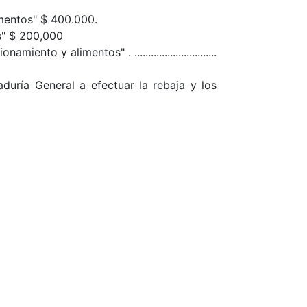
imentos" $ 400.000.
s" $ 200,000
 y alimentos" . ..............................
aduría General a efectuar la rebaja y los