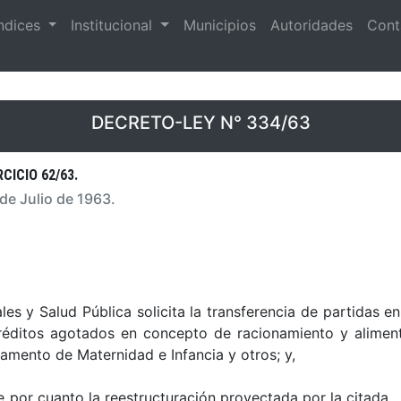
ndices
Institucional
Municipios
Autoridades
Cont
DECRETO-LEY N° 334/63
CICIO 62/63.
 de Julio de 1963.
es y Salud Pública solicita la transferencia de partidas e
 créditos agotados en concepto de racionamiento y alimen
amento de Maternidad e Infancia y otros; y,
 por cuanto la reestructuración proyectada por la citada .